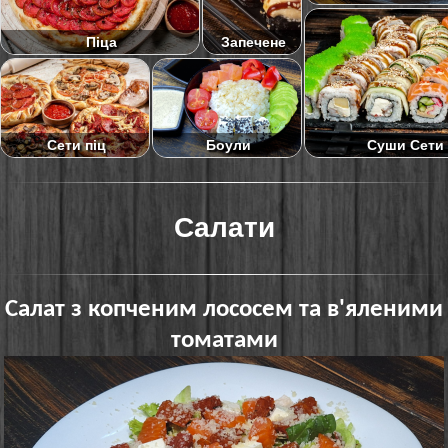
Піца
Запечене
Суши Сети
Сети піц
Боули
Салати
Салат з копченим лососем та в'яленими
томатами