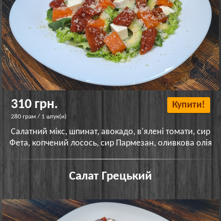
310 грн.
Купити!
280 грам / 1 штук(и)
Салатний мікс, шпинат, авокадо, в'ялені томати, сир
Фета, копчений лосось, сир Пармезан, оливкова олія
Салат Грецький