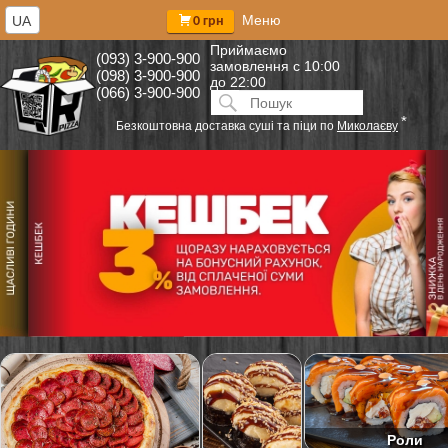
Меню
UA
0 грн
Приймаємо
(093) 3-900-900
замовлення
с 10:00
(098) 3-900-900
до 22:00
(066) 3-900-900
Искать:
ПОИСК
*
Безкоштовна доставка суші та піци по
Миколаєву
Роли