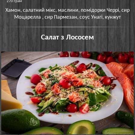
270 грам
Хамон, салатний мікс, маслини, помідорки Черрі, сир
Моцарелла , сир Пармезан, соус Унагі, кунжут
Салат з Лососем