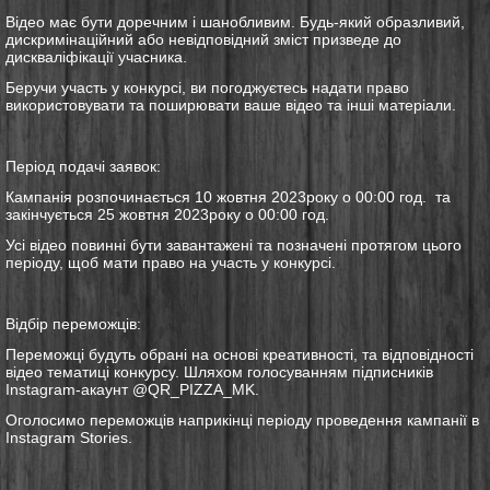
Відео має бути доречним і шанобливим. Будь-який образливий,
дискримінаційний або невідповідний зміст призведе до
дискваліфікації учасника.
Беручи участь у конкурсі, ви погоджуєтесь надати право
використовувати та поширювати ваше відео та інші матеріали.
Період подачі заявок:
Кампанія розпочинається 10 жовтня 2023року о 00:00 год. та
закінчується 25 жовтня 2023року о 00:00 год.
Усі відео повинні бути завантажені та позначені протягом цього
періоду, щоб мати право на участь у конкурсі.
Відбір переможців:
Переможці будуть обрані на основі креативності, та відповідності
відео тематиці конкурсу. Шляхом голосуванням підписників
Instagram-акаунт @QR_PIZZA_MK.
Оголосимо переможців наприкінці періоду проведення кампанії в
Instagram Stories.