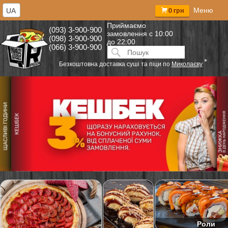
Меню
UA
0 грн
Приймаємо
(093) 3-900-900
замовлення
с 10:00
(098) 3-900-900
до 22:00
(066) 3-900-900
Искать:
ПОИСК
*
Безкоштовна доставка суші та піци по
Миколаєву
Роли