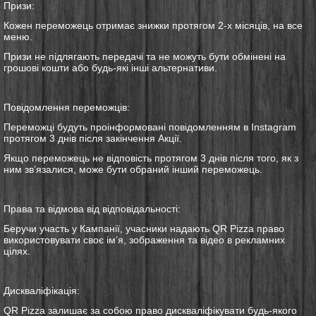
Призи:
Кожен переможець отримає
знижки протягом 2-х місяців, на все
меню
.
Призи не підлягають передачі та не можуть бути обмінені на
грошові кошти або будь-які інші альтернативи.
Повідомлення переможців:
Переможці будуть проінформовані повідомленням в Instagram
протягом 3 днів після закінчення Акції.
Якщо переможець не відповість протягом 3 днів після того, як з
ним зв’язалися, може бути обраний інший переможець.
Права та відмова від відповідальності:
Беручи участь у Кампанії, учасники надають QR Pizza право
використовувати своє ім’я, зображення та відео в рекламних
цілях.
Д
искваліфікація:
QR Pizza залишає за собою право дискваліфікувати будь-якого