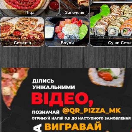
Піца
Запечене
Суши Сети
Сети піц
Боули