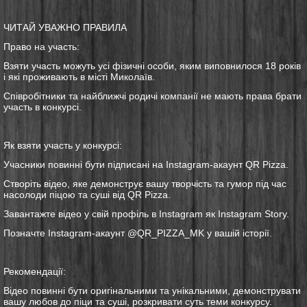
ЧИТАЙ УВАЖНО ПРАВИЛА
Право на участь:
Взяти участь можуть усі фізичні особи, яким виповнилося 18 років
і які проживають в місті Миколаїв.
Співробітники та найближчі родичі компанії не мають права брати
участь в конкурсі.
Як взяти участь у конкурсі:
Учасники повинні бути підписані на Instagram-акаунт QR Pizza.
Створіть відео, яке демонструє вашу творчість та гумор під час
насолоди піцою та суші від QR Pizza.
Завантажте відео у свій профіль в Instagram як Instagram Story.
Позначте Instagram-акаунт @QR_PIZZA_MK у вашій історії.
Рекомендації:
Відео повинні бути оригінальними та унікальними, демонструвати
вашу любов до піци та суші, розкривати суть теми конкурсу.